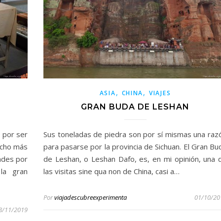
,
,
ASIA
CHINA
VIAJES
GRAN BUDA DE LESHAN
e por ser
Sus toneladas de piedra son por sí mismas una raz
ucho más
para pasarse por la provincia de Sichuan. El Gran Bu
ades por
de Leshan, o Leshan Dafo, es, en mi opinión, una 
la gran
las visitas sine qua non de China, casi a…
Por
viajadescubreexperimenta
01/10/20
8/11/2019