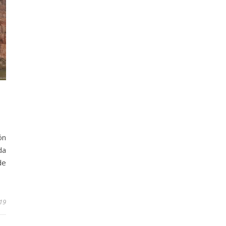
ón
da
de
19