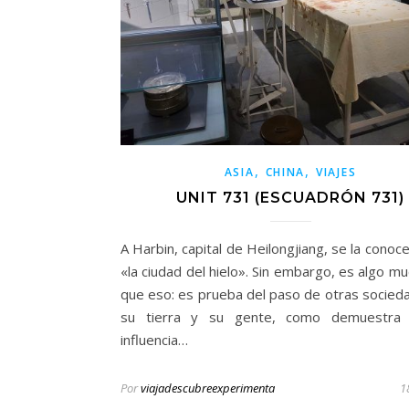
,
,
ASIA
CHINA
VIAJES
UNIT 731 (ESCUADRÓN 731)
A Harbin, capital de Heilongjiang, se la conoc
«la ciudad del hielo». Sin embargo, es algo m
que eso: es prueba del paso de otras socied
su tierra y su gente, como demuestra 
influencia…
Por
viajadescubreexperimenta
1