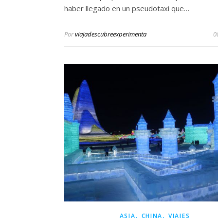
haber llegado en un pseudotaxi que…
Por
viajadescubreexperimenta
0
,
,
ASIA
CHINA
VIAJES