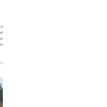
ca
el
no
en
19