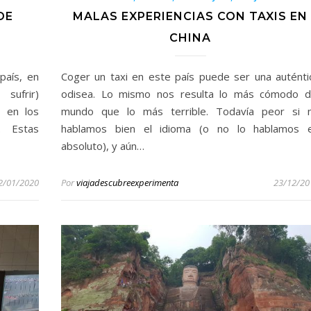
DE
MALAS EXPERIENCIAS CON TAXIS EN
CHINA
país, en
Coger un taxi en este país puede ser una auténti
sufrir)
odisea. Lo mismo nos resulta lo más cómodo d
, en los
mundo que lo más terrible. Todavía peor si 
. Estas
hablamos bien el idioma (o no lo hablamos 
absoluto), y aún…
2/01/2020
Por
viajadescubreexperimenta
23/12/20