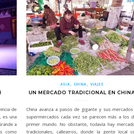
,
,
ASIA
CHINA
VIAJES
N
UN MERCADO TRADICIONAL EN CHIN
incia de
China avanza a pasos de gigante y sus mercados
, es una
supermercados cada vez se parecen más a los d
Grande a
primer mundo. No obstante, todavía hay mercad
as como
tradicionales, callejeros, donde la gente local c