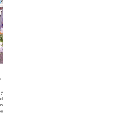
A
 y
el
os
on