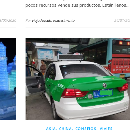
pocos recursos vende sus productos. Están llenos…
8/05/2020
Por
viajadescubreexperimenta
24/01/20
,
,
,
ASIA
CHINA
CONSEJOS
VIAJES