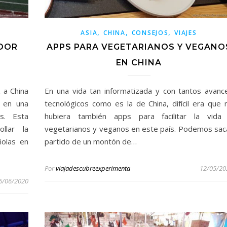
,
,
,
ASIA
CHINA
CONSEJOS
VIAJES
ADOR
APPS PARA VEGETARIANOS Y VEGANO
EN CHINA
 a China
En una vida tan informatizada y con tantos avanc
r en una
tecnológicos como es la de China, difícil era que 
s. Esta
hubiera también apps para facilitar la vida
llar la
vegetarianos y veganos en este país. Podemos sac
ñolas en
partido de un montón de…
Por
viajadescubreexperimenta
12/05/20
6/06/2020