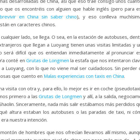
más desarrolladas de China, así que eso trae consigo unos cuant
aro que os encontréis con alguien que hable inglés (pero para e
revivir en China sin saber chino
), y eso conlleva muchísim
están en caracteres chinos.
 cualquier lado, se llega. O sea, en la estación de autobuses, den
xtranjeros que llegan a Luoyang tienen unas visitas limitadas y 
o será difícil que os entiendan inmediatamente al pronunciar e
 Ya conté en
Grutas de Longmen
la estafa que nos intentaron cla
ar a Luoyang, con lo que no viene mal ser cuidadosos. Sin perder
 cosas que cuento en
Malas experiencias con taxis en China
.
a visita con otra y, para ello, lo mejor es ir en coche (pseudotax
imos primero a las
Grutas de Longmen
y allí, a la salida, negocia
o Shaolin. Sinceramente, nada más salir estábamos más perdidos q
qué altura estaban los autobuses o las paradas de taxi, ni có
 era nuestra intención.
montón de hombres que nos ofrecían llevarnos allí mismo, aunq
aquel momento nuestro nivel de chino era poco más que de -4, a