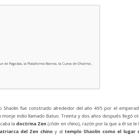
que de Pagodas, la Plataforma Manna, la Cueva de Dharma…
o Shaolin fue construido alrededor del año 495 por el emperad
n monje indio llamado Batuo. Treinta y dos años después llegó ot
icaba la
doctrina Zen
(
chán
en chino), razón por la que a él se le
atriarca del Zen chino
y al
templo Shaolin como el lugar 