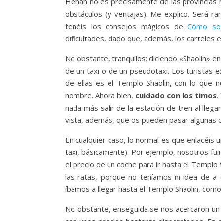
Henan no es precisamente de las provincias 
obstáculos (y ventajas). Me explico. Será r
tenéis los consejos mágicos de
Cómo sob
dificultades, dado que, además, los carteles 
No obstante, tranquilos: diciendo «Shaolin» en
de un taxi o de un pseudotaxi. Los turistas e
de ellas es el Templo Shaolin, con lo que n
nombre. Ahora bien,
cuidado con los timos
.
nada más salir de la estación de tren al lleg
vista, además, que os pueden pasar algunas
En cualquier caso, lo normal es que enlacéis un
taxi, básicamente). Por ejemplo, nosotros fu
el precio de un coche para ir hasta el Templ
las ratas, porque no teníamos ni idea de a 
íbamos a llegar hasta el Templo Shaolin, como
No obstante, enseguida se nos acercaron un 
con unos precios bastante disparatados. En 