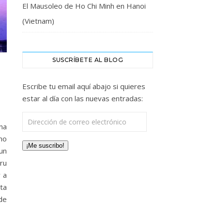
El Mausoleo de Ho Chi Minh en Hanoi
(Vietnam)
SUSCRÍBETE AL BLOG
Escribe tu email aquí abajo si quieres
estar al día con las nuevas entradas:
Dirección de correo electrónico
na
mo
¡Me suscribo!
un
ru
 a
ta
de