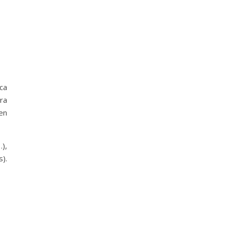
ca
ura
en
),
).