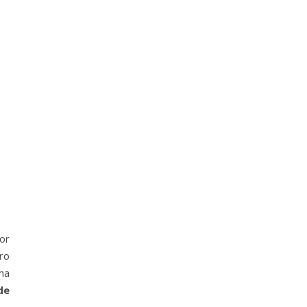
or
ro
 ha
de