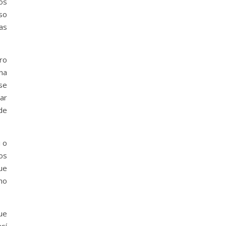
os
so
as
tro
una
se
var
 de
i o
mos
ue
mo
ue
sí