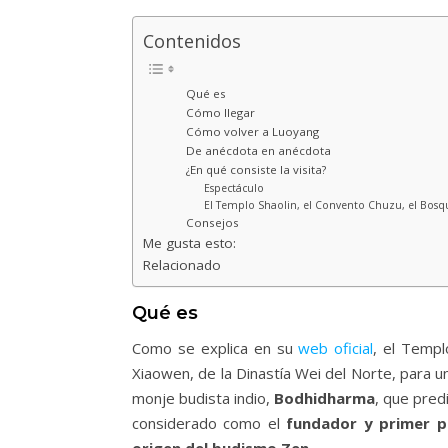
Contenidos
Qué es
Cómo llegar
Cómo volver a Luoyang
De anécdota en anécdota
¿En qué consiste la visita?
Espectáculo
El Templo Shaolin, el Convento Chuzu, el Bos
Consejos
Me gusta esto:
Relacionado
Qué es
Como se explica en su
web oficial
, el Templ
Xiaowen, de la Dinastía Wei del Norte, para u
monje budista indio,
Bodhidharma
, que pred
considerado como el
fundador y
primer p
origen del budismo Zen
.