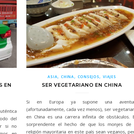
,
,
,
ASIA
CHINA
CONSEJOS
VIAJES
S EN
SER VEGETARIANO EN CHINA
Si en Europa ya supone una aventu
(afortunadamente, cada vez menos), ser vegetaria
uténtica
en China es una carrera infinita de obstáculos. 
odo del
sorprendente el hecho de que los monjes de 
r si no
religión mayoritaria en este país sean veganos, pe
amos en