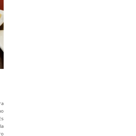
ra
no
Es
la
ro