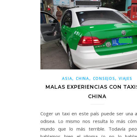
,
,
,
ASIA
CHINA
CONSEJOS
VIAJES
MALAS EXPERIENCIAS CON TAXI
CHINA
Coger un taxi en este país puede ser una a
odisea. Lo mismo nos resulta lo más cóm
mundo que lo más terrible. Todavía peo
hablamos bien el idioma (o no lo habl