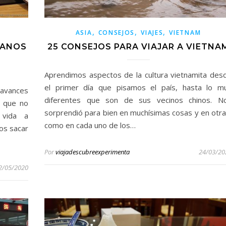
,
,
,
ASIA
CONSEJOS
VIAJES
VIETNAM
GANOS
25 CONSEJOS PARA VIAJAR A VIETNA
Aprendimos aspectos de la cultura vietnamita des
el primer día que pisamos el país, hasta lo m
 avances
diferentes que son de sus vecinos chinos. N
a que no
sorprendió para bien en muchísimas cosas y en otra
 vida a
como en cada uno de los…
os sacar
Por
viajadescubreexperimenta
24/03/20
2/05/2020