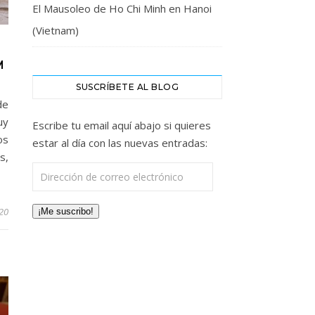
El Mausoleo de Ho Chi Minh en Hanoi
(Vietnam)
M
SUSCRÍBETE AL BLOG
de
uy
Escribe tu email aquí abajo si quieres
os
estar al día con las nuevas entradas:
s,
Dirección de correo electrónico
20
¡Me suscribo!