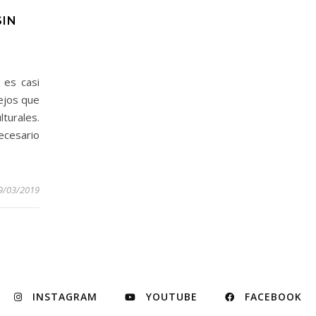
SIN
 es casi
ejos que
turales.
necesario
9/03/2019
INSTAGRAM
YOUTUBE
FACEBOOK