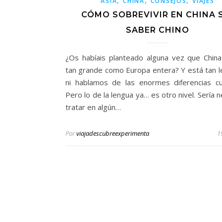
,
,
,
ASIA
CHINA
CONSEJOS
VIAJES
CÓMO SOBREVIVIR EN CHINA 
SABER CHINO
¿Os habíais planteado alguna vez que China
tan grande como Europa entera? Y está tan l
ni hablamos de las enormes diferencias cul
Pero lo de la lengua ya… es otro nivel. Sería 
tratar en algún…
Por
viajadescubreexperimenta
1