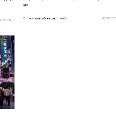
que…
Por
viajadescubreexperimenta
02/06/20
3/12/2019