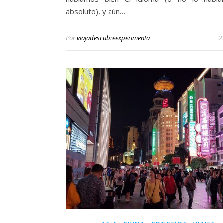
absoluto), y aún…
Por
viajadescubreexperimenta
2