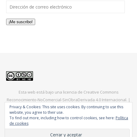
Dirección de correo electrónico
¡Me suscribo!
Esta web está bajo una
licencia de Creative Commons
Reconocimiento-NoComercial-SinObraDerivada 4.0 Internacional
. |
Privacy & Cookies: This site uses cookies. By continuing to use this
Bard Tema de
WP Royal
.
Europa
América
Asia
Consejos
website, you agree to their use.
To find out more, including how to control cookies, see here:
Política
de cookies
VOLVER ARRIBA