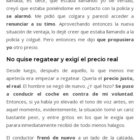
llamada, es decir, que estaba llamando yo de verdad,
creyó que estaba poniéndome en contacto con la policía y
se alarmó
. Me pidió que colgara y pareció acceder a
renunciar a su timo
. Aprovechando entonces la nueva
situación de ventaja, lo dejé creer que estaba llamando a la
policía y colgué. Pero entonces me dijo
que propusiera
yo
otro precio.
No quise regatear y exigí el precio real
Desde luego, después de aquello, lo que menos me
apetecía era empezar a regatear. Quería el
precio justo,
el real
. El hombre se negó de nuevo. ¿Y qué hizo?
Se puso
a conducir el coche en contra de mi voluntad
.
Entonces, si ya había yo elevado el tono de voz antes, en
aquel momento, evidentemente, la situación tomó un cariz
bastante peor, y entre gritos en los que le exigía que
parara inmediatamente recibió de todo menos halagos.
El conductor
frenó de nuevo
a un lado de la calzada,