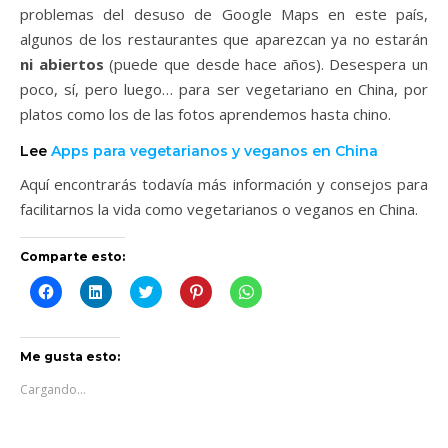
problemas del desuso de Google Maps en este país,
algunos de los restaurantes que aparezcan ya no estarán
ni abiertos
(puede que desde hace años). Desespera un
poco, sí, pero luego… para ser vegetariano en China, por
platos como los de las fotos aprendemos hasta chino.
Lee
Apps para vegetarianos y veganos en China
Aquí encontrarás todavía más información y consejos para
facilitarnos la vida como vegetarianos o veganos en China.
Comparte esto:
Haz
Haz
Haz
Haz
Haz
clic
clic
clic
clic
clic
para
para
para
para
para
compartir
compartir
compartir
compartir
compartir
en
en
en
en
en
Facebook
LinkedIn
Twitter
Pinterest
WhatsApp
Me gusta esto:
(Se
(Se
(Se
(Se
(Se
abre
abre
abre
abre
abre
Cargando...
en
en
en
en
en
una
una
una
una
una
ventana
ventana
ventana
ventana
ventana
nueva)
nueva)
nueva)
nueva)
nueva)