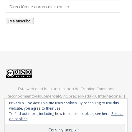
Dirección de correo electrónico
¡Me suscribo!
Esta web está bajo una
licencia de Creative Commons
Reconocimiento-NoComercial-SinObraDerivada 4.0 Internacional
. |
Privacy & Cookies: This site uses cookies. By continuing to use this
Bard Tema de
WP Royal
.
Europa
América
Asia
Consejos
website, you agree to their use.
To find out more, including how to control cookies, see here:
Política
de cookies
VOLVER ARRIBA