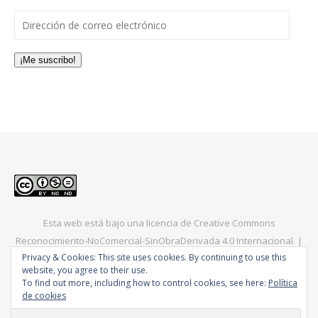
Dirección de correo electrónico
¡Me suscribo!
Esta web está bajo una
licencia de Creative Commons
Reconocimiento-NoComercial-SinObraDerivada 4.0 Internacional
. |
Privacy & Cookies: This site uses cookies. By continuing to use this
Bard Tema de
WP Royal
.
Europa
América
Asia
Consejos
website, you agree to their use.
To find out more, including how to control cookies, see here:
Política
de cookies
VOLVER ARRIBA