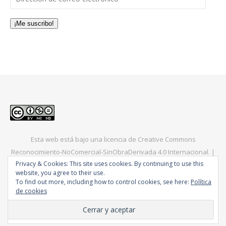
¡Me suscribo!
Esta web está bajo una
licencia de Creative Commons
Reconocimiento-NoComercial-SinObraDerivada 4.0 Internacional
. |
Privacy & Cookies: This site uses cookies. By continuing to use this
Bard Tema de
WP Royal
.
Europa
América
Asia
Consejos
website, you agree to their use.
To find out more, including how to control cookies, see here:
Política
de cookies
VOLVER ARRIBA