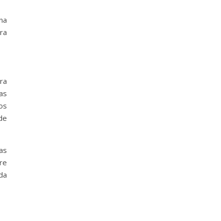
na
ra
ra
as
os
de
as
re
da