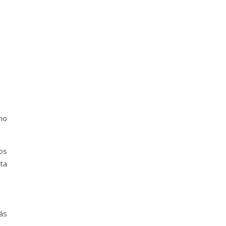
uno
os
ta
.
ás