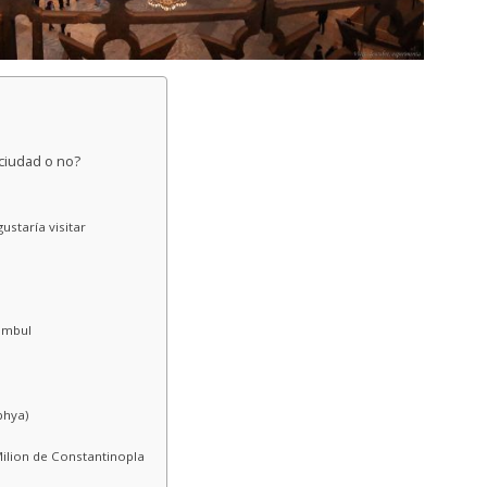
 ciudad o no?
ustaría visitar
tambul
phya)
Milion de Constantinopla