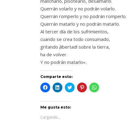
mancharlo, pisotearlo, desalmarlo.
Querrán volarlo y no podrán volarlo.
Querrán romperlo y no podrán romperlo.
Querrán matarlo y no podrán matarlo.
Al tercer día de los sufrimientos,
cuando se crea todo consumado,
gritando ¡libertad! sobre la tierra,
ha de volver.
Y no podrán matarlo».
Comparte esto:
Haz
Haz
Haz
Haz
Haz
clic
clic
clic
clic
clic
para
para
para
para
para
compartir
compartir
compartir
compartir
compartir
en
en
en
en
en
Facebook
LinkedIn
Twitter
Pinterest
WhatsApp
Me gusta esto:
(Se
(Se
(Se
(Se
(Se
abre
abre
abre
abre
abre
Cargando...
en
en
en
en
en
una
una
una
una
una
ventana
ventana
ventana
ventana
ventana
nueva)
nueva)
nueva)
nueva)
nueva)