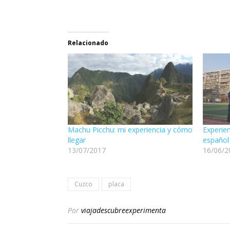
Relacionado
Machu Picchu: mi experiencia y cómo
Experie
llegar
español
13/07/2017
16/06/2
Cuzco
placa
Por
viajadescubreexperimenta