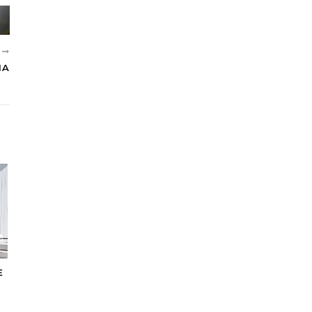
S
IA
E