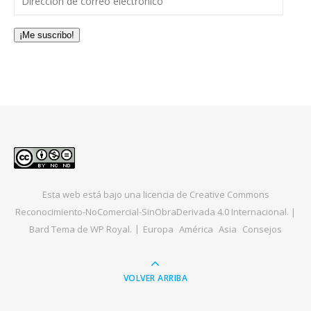
¡Me suscribo!
Esta web está bajo una
licencia de Creative Commons
Reconocimiento-NoComercial-SinObraDerivada 4.0 Internacional
. |
Bard Tema de
WP Royal
.
Europa
América
Asia
Consejos
VOLVER ARRIBA