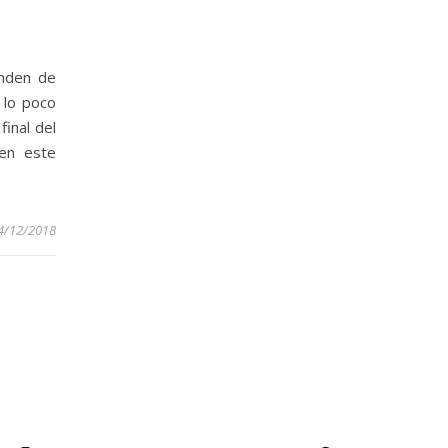
enden de
 lo poco
final del
 en este
4/12/2018