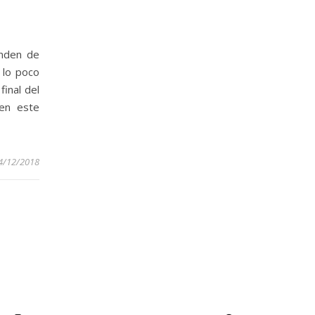
enden de
 lo poco
final del
 en este
4/12/2018