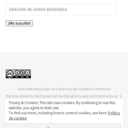
Dirección de correo electrónico
¡Me suscribo!
Esta web está bajo una
licencia de Creative Commons
Reconocimiento-NoComercial-SinObraDerivada 4.0 Internacional
. |
Privacy & Cookies: This site uses cookies. By continuing to use this
Bard Tema de
WP Royal
.
Europa
América
Asia
Consejos
website, you agree to their use.
To find out more, including how to control cookies, see here:
Política
de cookies
VOLVER ARRIBA