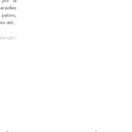
 por la
avillas
 países,
nto del…
2/07/2017