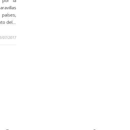
 por la
avillas
 países,
nto del…
2/07/2017