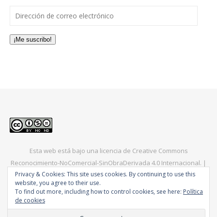
Dirección de correo electrónico
¡Me suscribo!
Esta web está bajo una
licencia de Creative Commons
Reconocimiento-NoComercial-SinObraDerivada 4.0 Internacional
. |
Privacy & Cookies: This site uses cookies. By continuing to use this
Bard Tema de
WP Royal
.
Europa
América
Asia
Consejos
website, you agree to their use.
To find out more, including how to control cookies, see here:
Política
de cookies
VOLVER ARRIBA